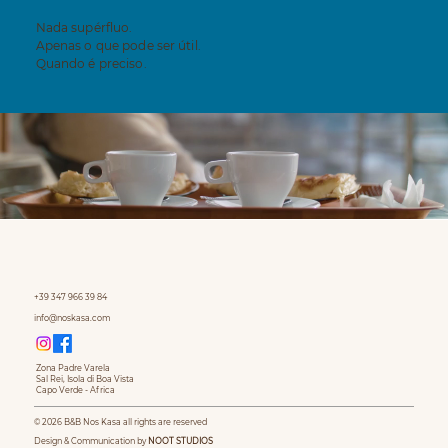
Nada supérfluo.
Apenas o que pode ser útil.
Quando é preciso.
+39 347 966 39 84
info@noskasa.com
Zona Padre Varela
Sal Rei, Isola di Boa Vista
Capo Verde - Africa
© 2026 B&B Nos Kasa all rights are reserved
Design & Communication by
NOOT STUDIOS